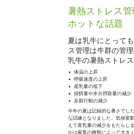
暑熱ストレス管
ホットな話題
夏は乳牛にとって
ス管理は牛群の管理
乳牛の暑熱ストレ
体温の上昇
呼吸速度の上昇
産乳量の低下
採餌量や水分摂取量の減少
反芻行動の減少
今年の夏は記録的な暑さでし
な試練となりました。気候変
えて産乳量の減少をもたらし
かは家畜の種類によって大き