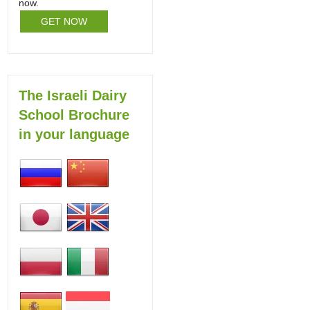
now.
GET NOW
The Israeli Dairy
School Brochure
in your language