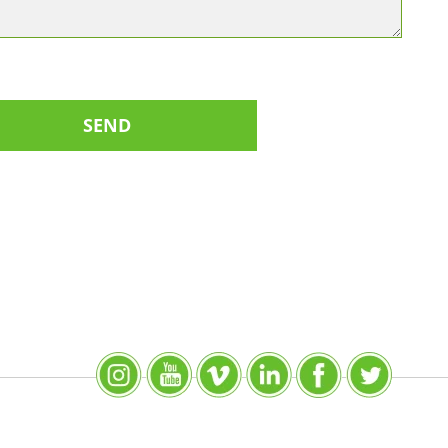
Instagram
YouTube
SlideShare
LinkedIn
Facebook
X (Twitter)