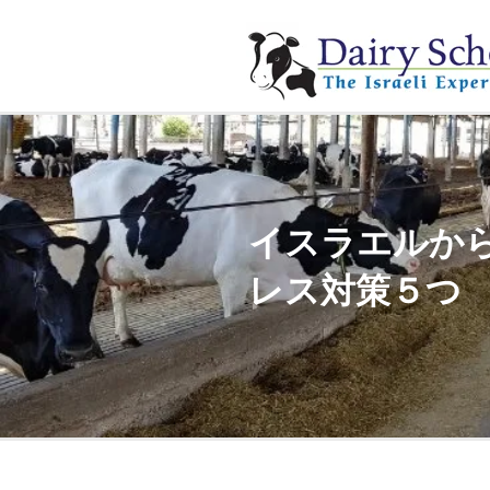
イスラエルか
レス対策５つ