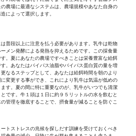
たの農場に最適なシステムは、農場規模やあなた自身の
構造によって選択します。
には普段以上に注意を払う必要があります。乳牛は乾物
ルーメン発酵による発熱を抑えるためです。この採食量
です。夏にあなたの農場ですべきことは栄養豊富な給餌
です。あなたはバイパス油脂やバイパス蛋白質の量を増
。更なるステップとして、あなたは給餌時間を朝のより
間に変更する事ができ、これにより乳牛は気温が低めの
ります。夏の間に特に重要なのが、乳牛がいつでも清潔
ことです。牛１頭は１日に約９５リットルの水を飲むと
水の管理を徹底することで、摂食量が減ることを防ぐこ
ヒートストレスの兆候を探しだす訓練を受けておくべき
、採食量の減少、日陰に牛が群れ集まることも含みま