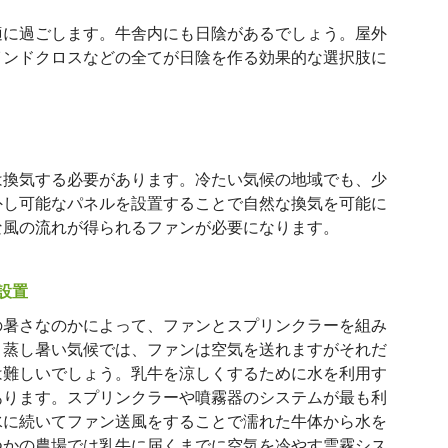
適に過ごします。牛舎内にも日陰があるでしょう。屋外
インドクロスなどの全てが日陰を作る効果的な選択肢に
は換気する必要があります。冷たい気候の地域でも、少
外し可能なパネルを設置することで自然な換気を可能に
な風の流れが得られるファンが必要になります。
設置
の暑さなのかによって、ファンとスプリンクラーを組み
。蒸し暑い気候では、ファンは空気を送れますがそれだ
は難しいでしょう。乳牛を涼しくするために水を利用す
あります。スプリンクラーや噴霧器のシステムが最も利
水に続いてファン送風をすることで濡れた牛体から水を
つかの農場では乳牛に届くまでに空気を冷やす雲霧シス