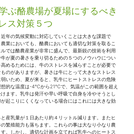
学ぶ酪農場が夏場にするべき
レス対策５つ
、近年の気候変動に対応していくことは大きな課題で
、農業においても、酪農においても適切な対策を取るこ
エルでは酪農産業が非常に盛んで、最新鋭の技術を利用
で牛が夏の暑さを乗り切るための５つのノウハウについ
を高めるためには、牛のストレスを減らすことが必要で
なものがありますが、暑さは牛にとって大きなストレス
に弱いため、夏が来ると、乳牛にヒートストレスの危険
想的な温度は-4℃から21℃で、気温がこの範囲を超え
受けます。乳牛は発汗や早い呼吸で自身を冷やそうとし
却が起こりにくくなっている場合にはこれには大きな効
ると産乳量が１日あたり約４リットル減ります。またヒ
牛の繁殖能力も落ちます。これらの事は大なり小なり農
ます。しかし、適切な計画を立てれば乳牛へのヒートス