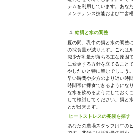
テムを利用しています。あな
メンテナンス技能および牛舎
給餌と水の調整
夏の間、乳牛の餌と水の調整
の採食量が減ります。これは
減少が乳量が落ちる主な原因
に変更する方針を立てること
やしたいと特に望むでしょう
早い時間や夕方のより遅い時
時間帯に採食できるようにな
な水を飲めるようにしておく
して検討してください。餌と
とが出来ます。
ヒートストレスの兆候を探す
あなたの農場スタッフは牛の
です。兆候には活動量の減少