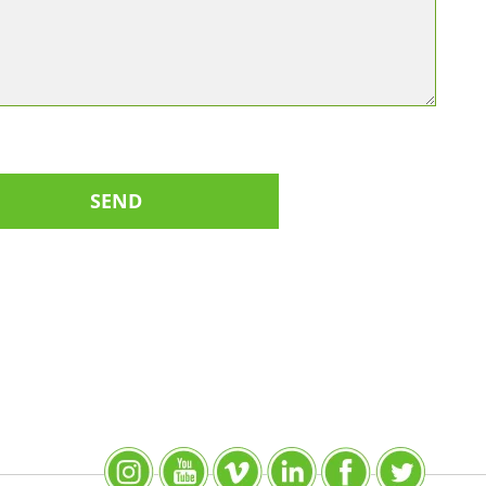
Instagram
YouTube
SlideShare
LinkedIn
Facebook
X (Twitter)