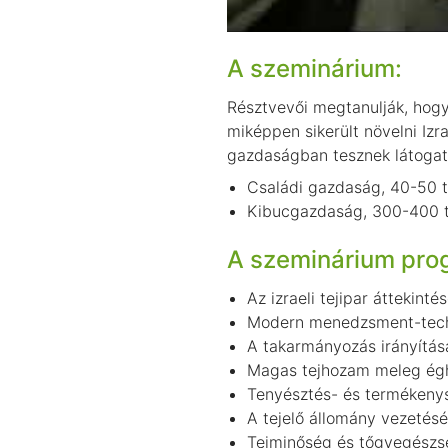
A szeminárium:
Résztvevői megtanulják, hogy
miképpen sikerült növelni Izr
gazdaságban tesznek látogat
Családi gazdaság, 40-50 te
Kibucgazdaság, 300-400 te
A szeminárium pro
Az izraeli tejipar áttekint
Modern menedzsment-tech
A takarmányozás irányítása
Magas tejhozam meleg égha
Tenyésztés- és terméken
A tejelő állomány vezetés
Tejminőség és tőgyegészs