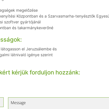
tegségek megelőzése
ékenyítési Központban és a Szarvasmarha-tenyésztők Egyes
i szoftver gyártójánál
ontban és takarmánykeverőné
osságok:
, látogasson el Jeruzsálembe és
almi látnivaló igénye szerint
ért kérjük forduljon hozzánk: