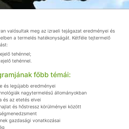
an valósultak meg az izraeli tejágazat eredményei és
aelben a termelés hatékonyságát. Kétféle tejtermelő
ást:
jelő tehénnel;
jelő tehénnel.
gramjának főbb témái:
ése és legújabb eredményei
nológiák nagytermelésű állományokban
 és az etetés elvei
jlat és hőstressz körülményei között
ységmenedzsment
ének gazdasági vonatkozásai
ég