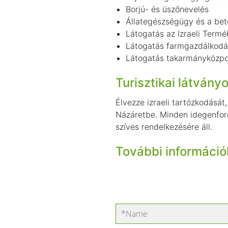
Borjú- és üszőnevelés
Állategészségügy és a be
Látogatás az Izraeli Term
Látogatás farmgazdálkodás
Látogatás takarmányközp
Turisztikai látvány
Élvezze izraeli tartózkodását
Názáretbe. Minden idegenforg
szíves rendelkezésére áll.
További információk