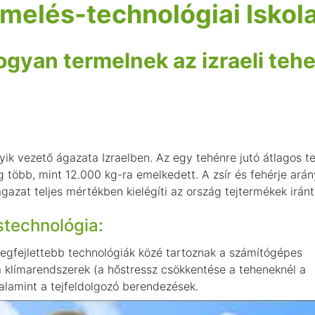
ermelés-technológiai Iskol
ogyan termelnek az izraeli teh
ik vezető ágazata Izraelben. Az egy tehénre jutó átlagos t
g több, mint 12.000 kg-ra emelkedett. A zsír és fehérje ará
azat teljes mértékben kielégíti az ország tejtermékek iránt
cstechnológia:
 legfejlettebb technológiák közé tartoznak a számítógépes
 a klímarendszerek (a hőstressz csökkentése a teheneknél a
valamint a tejfeldolgozó berendezések.