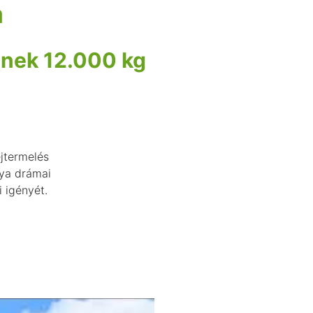
a
enek 12.000 kg
ejtermelés
nya drámai
i igényét.