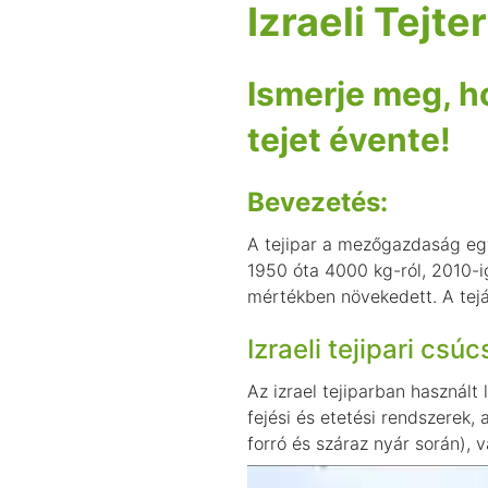
Izraeli Tejt
Ismerje meg, h
tejet évente!
Bevezetés:
A tejipar a mezőgazdaság egy
1950 óta 4000 kg-ról, 2010-i
mértékben növekedett. A tejág
Izraeli tejipari csú
Az izrael tejiparban használt
fejési és etetési rendszerek,
forró és száraz nyár során), 